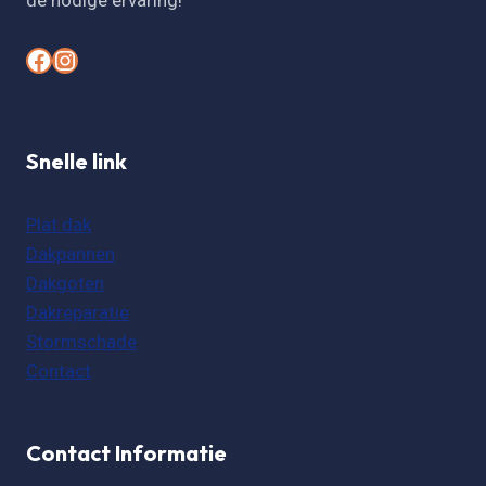
de nodige ervaring!
#
#
Snelle link
Plat dak
Dakpannen
Dakgoten
Dakreparatie
Stormschade
Contact
Contact Informatie