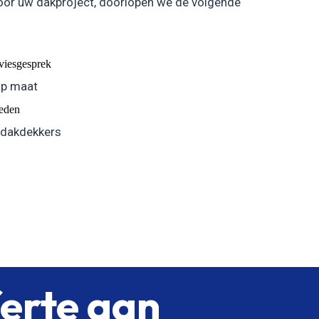
oor uw dakproject, doorlopen we de volgende
dviesgesprek
op maat
eden
 dakdekkers
ferte aan