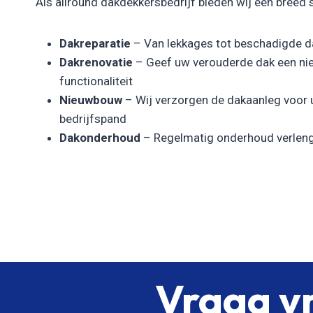
Als allround dakdekkersbedrijf bieden wij een breed 
Dakreparatie
– Van lekkages tot beschadigde da
Dakrenovatie
– Geef uw verouderde dak een nie
functionaliteit
Nieuwbouw
– Wij verzorgen de dakaanleg voor
bedrijfspand
Dakonderhoud
– Regelmatig onderhoud verleng
Vraag vr