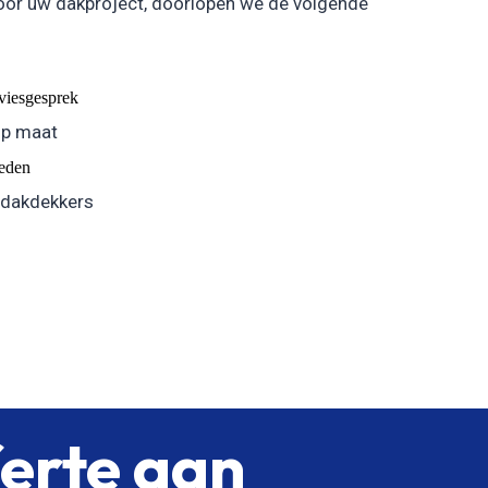
oor uw dakproject, doorlopen we de volgende
dviesgesprek
op maat
eden
 dakdekkers
ferte aan