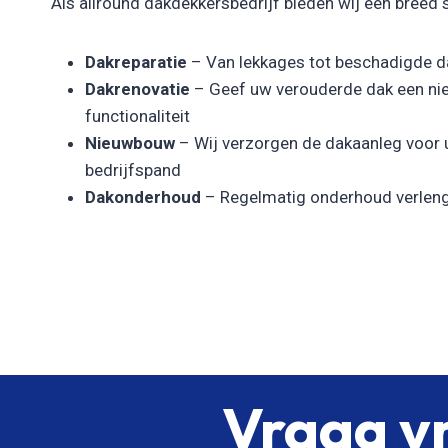
Als allround dakdekkersbedrijf bieden wij een breed 
Dakreparatie
– Van lekkages tot beschadigde da
Dakrenovatie
– Geef uw verouderde dak een nie
functionaliteit
Nieuwbouw
– Wij verzorgen de dakaanleg voor
bedrijfspand
Dakonderhoud
– Regelmatig onderhoud verleng
Vraag vr