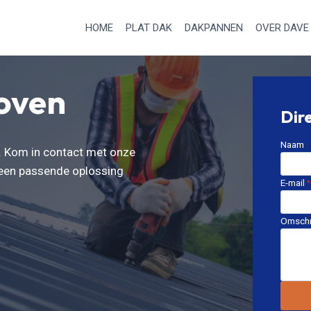
HOME
PLAT DAK
DAKPANNEN
OVER DAVE
oven
Dir
Naam
k. Kom in contact met onze
 een passende oplossing
E-mail
*
Omschr