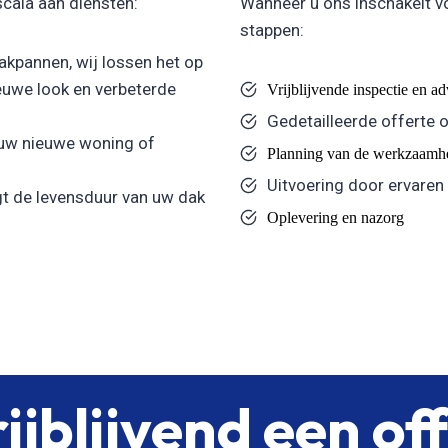
scala aan diensten:
Wanneer u ons inschakelt v
stappen:
kpannen, wij lossen het op
uwe look en verbeterde
Vrijblijvende inspectie en a
Gedetailleerde offerte 
 uw nieuwe woning of
Planning van de werkzaamh
Uitvoering door ervaren
t de levensduur van uw dak
Oplevering en nazorg
ijblijvend een of