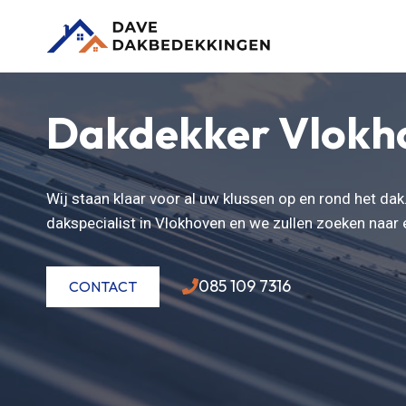
Doorgaan
naar
inhoud
Dakdekker Vlokh
Wij staan klaar voor al uw klussen op en rond het da
dakspecialist in Vlokhoven en we zullen zoeken naar
085 109 7316
CONTACT