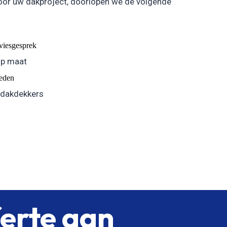
oor uw dakproject, doorlopen we de volgende
dviesgesprek
op maat
eden
 dakdekkers
ferte aan