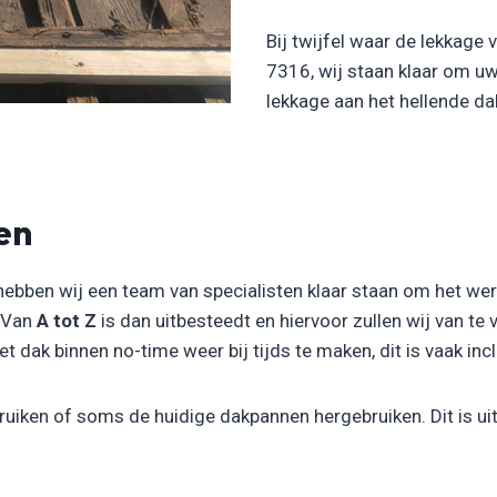
Bij twijfel waar de lekkage
7316, wij staan klaar om u
lekkage aan het hellende d
en
hebben wij een team van specialisten klaar staan om het we
. Van
A tot Z
is dan uitbesteedt en hiervoor zullen wij van te
 dak binnen no-time weer bij tijds te maken, dit is vaak incl
uiken of soms de huidige dakpannen hergebruiken. Dit is uit