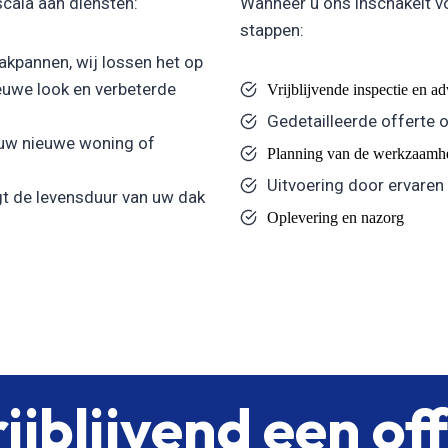
scala aan diensten:
Wanneer u ons inschakelt v
stappen:
kpannen, wij lossen het op
uwe look en verbeterde
Vrijblijvende inspectie en a
Gedetailleerde offerte 
 uw nieuwe woning of
Planning van de werkzaamh
Uitvoering door ervaren
t de levensduur van uw dak
Oplevering en nazorg
ijblijvend een of