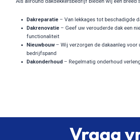
Als allround dakdekkersbedrijf bieden wij een breed 
Dakreparatie
– Van lekkages tot beschadigde da
Dakrenovatie
– Geef uw verouderde dak een nie
functionaliteit
Nieuwbouw
– Wij verzorgen de dakaanleg voor
bedrijfspand
Dakonderhoud
– Regelmatig onderhoud verleng
Vraag vr