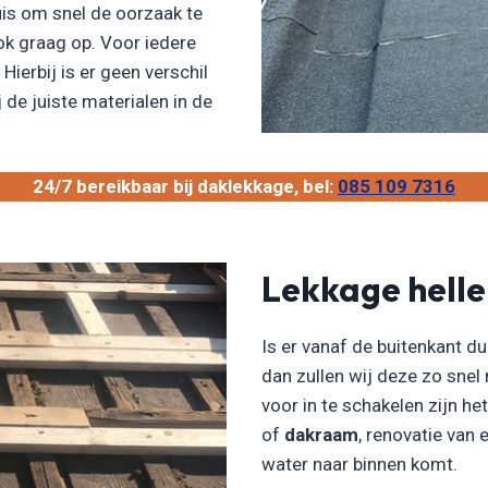
uis om snel de oorzaak te
ok graag op. Voor iedere
Hierbij is er geen verschil
 de juiste materialen in de
24/7 bereikbaar bij daklekkage, bel:
085 109 7316
Lekkage hell
Is er vanaf de buitenkant du
dan zullen wij deze zo snel
voor in te schakelen zijn he
of
dakraam
, renovatie van
water naar binnen komt.