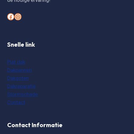
de nodige ervaring!
#
#
Snelle link
Plat dak
Dakpannen
Dakgoten
Dakreparatie
Stormschade
Contact
Contact Informatie