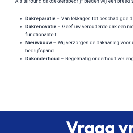
Als allround dakdekkersbedrijf bieden wij een breed 
Dakreparatie
– Van lekkages tot beschadigde da
Dakrenovatie
– Geef uw verouderde dak een nie
functionaliteit
Nieuwbouw
– Wij verzorgen de dakaanleg voor
bedrijfspand
Dakonderhoud
– Regelmatig onderhoud verleng
Vraag vr