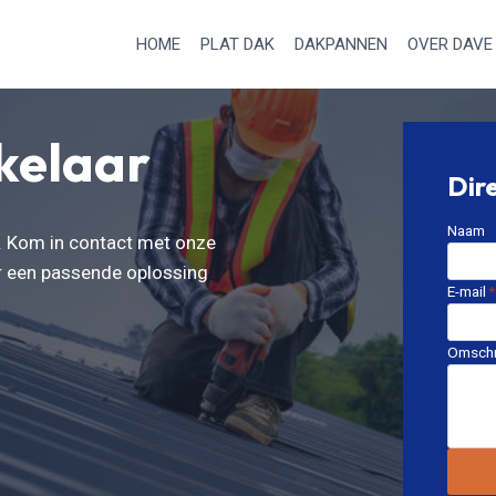
HOME
PLAT DAK
DAKPANNEN
OVER DAVE
kelaar
Dir
Naam
k. Kom in contact met onze
ar een passende oplossing
E-mail
*
Omschr