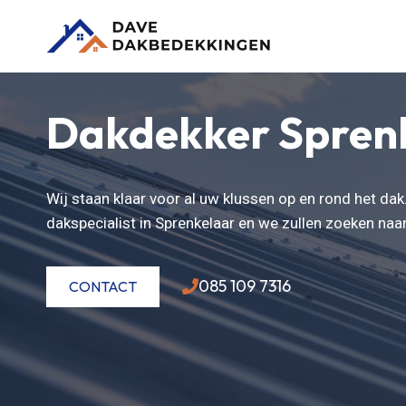
Doorgaan
naar
inhoud
Dakdekker Spren
Wij staan klaar voor al uw klussen op en rond het da
dakspecialist in Sprenkelaar en we zullen zoeken na
085 109 7316
CONTACT