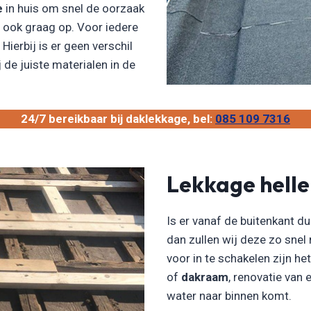
e
in huis om snel de oorzaak
n ook graag op. Voor iedere
Hierbij is er geen verschil
 de juiste materialen in de
24/7 bereikbaar bij daklekkage, bel:
085 109 7316
Lekkage hell
Is er vanaf de buitenkant du
dan zullen wij deze zo snel
voor in te schakelen zijn he
of
dakraam
, renovatie van
water naar binnen komt.