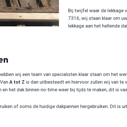
Bij twijfel waar de lekkage
7316, wij staan klaar om u
lekkage aan het hellende d
en
hebben wij een team van specialisten klaar staan om het we
. Van
A tot Z
is dan uitbesteedt en hiervoor zullen wij van te
n het dak binnen no-time weer bij tijds te maken, dit is vaak
uiken of soms de huidige dakpannen hergebruiken. Dit is uit