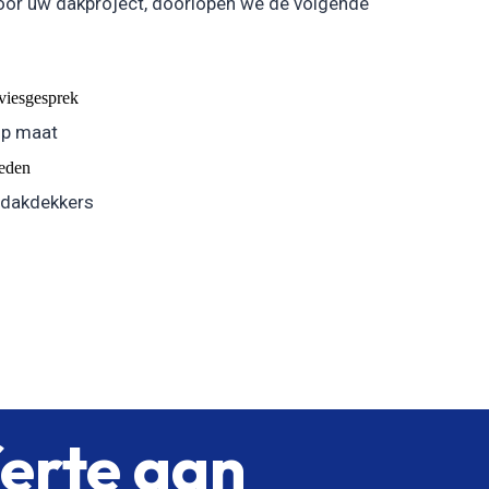
oor uw dakproject, doorlopen we de volgende
dviesgesprek
op maat
eden
 dakdekkers
ferte aan