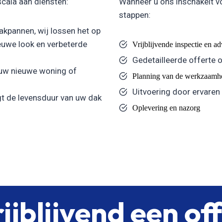
scala aan diensten:
Wanneer u ons inschakelt v
stappen:
kpannen, wij lossen het op
uwe look en verbeterde
Vrijblijvende inspectie en a
Gedetailleerde offerte 
 uw nieuwe woning of
Planning van de werkzaamh
Uitvoering door ervaren
t de levensduur van uw dak
Oplevering en nazorg
ijblijvend een of