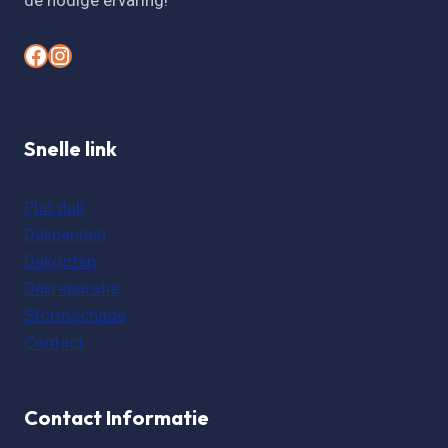
de nodige ervaring!
#
#
Snelle link
Plat dak
Dakpannen
Dakgoten
Dakreparatie
Stormschade
Contact
Contact Informatie