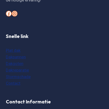
de nodige ervaring!
#
#
Snelle link
Plat dak
Dakpannen
Dakgoten
Dakreparatie
Stormschade
Contact
Contact Informatie