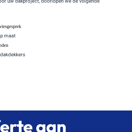
oor uw dakproject, doorlopen we de volgende
dviesgesprek
op maat
eden
 dakdekkers
ferte aan