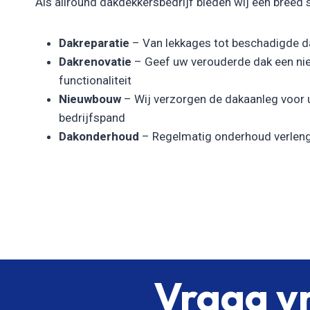
Als allround dakdekkersbedrijf bieden wij een breed 
Dakreparatie
– Van lekkages tot beschadigde da
Dakrenovatie
– Geef uw verouderde dak een nie
functionaliteit
Nieuwbouw
– Wij verzorgen de dakaanleg voor
bedrijfspand
Dakonderhoud
– Regelmatig onderhoud verleng
Vraag vr