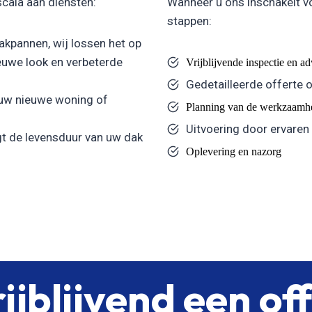
scala aan diensten:
Wanneer u ons inschakelt v
stappen:
kpannen, wij lossen het op
uwe look en verbeterde
Vrijblijvende inspectie en a
Gedetailleerde offerte 
 uw nieuwe woning of
Planning van de werkzaamh
Uitvoering door ervaren
t de levensduur van uw dak
Oplevering en nazorg
ijblijvend een of