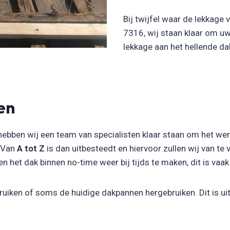
Bij twijfel waar de lekkage
7316, wij staan klaar om u
lekkage aan het hellende d
en
hebben wij een team van specialisten klaar staan om het we
. Van
A tot Z
is dan uitbesteedt en hiervoor zullen wij van te
het dak binnen no-time weer bij tijds te maken, dit is vaak 
uiken of soms de huidige dakpannen hergebruiken. Dit is uit