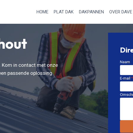
HOME
PLAT DAK
DAKPANNEN
OVER DAVE
hout
Dir
Naam
k. Kom in contact met onze
 een passende oplossing
E-mail
*
Omschr