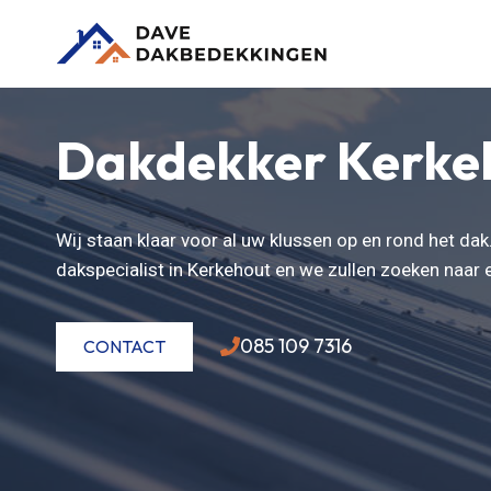
Doorgaan
naar
inhoud
Dakdekker Kerke
Wij staan klaar voor al uw klussen op en rond het da
dakspecialist in Kerkehout en we zullen zoeken naar
085 109 7316
CONTACT