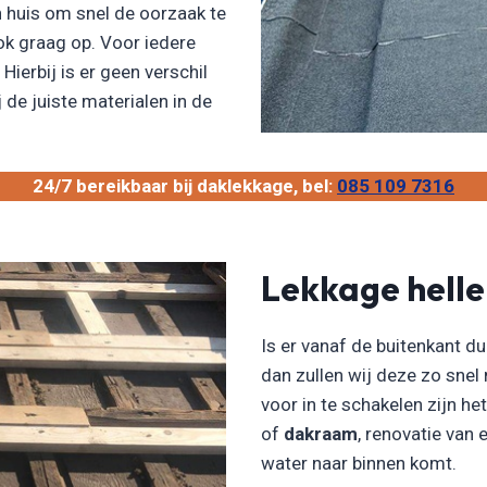
n huis om snel de oorzaak te
ok graag op. Voor iedere
Hierbij is er geen verschil
 de juiste materialen in de
24/7 bereikbaar bij daklekkage, bel:
085 109 7316
Lekkage hell
Is er vanaf de buitenkant du
dan zullen wij deze zo snel
voor in te schakelen zijn he
of
dakraam
, renovatie van
water naar binnen komt.