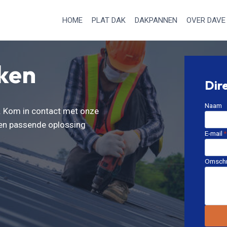
HOME
PLAT DAK
DAKPANNEN
OVER DAVE
ken
Dir
Naam
k. Kom in contact met onze
een passende oplossing
E-mail
*
Omschr