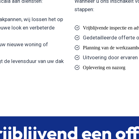
scala aan diensten:
Wanneer u ons inschakelt v
stappen:
kpannen, wij lossen het op
uwe look en verbeterde
Vrijblijvende inspectie en a
Gedetailleerde offerte 
 uw nieuwe woning of
Planning van de werkzaamh
Uitvoering door ervaren
t de levensduur van uw dak
Oplevering en nazorg
ijblijvend een of