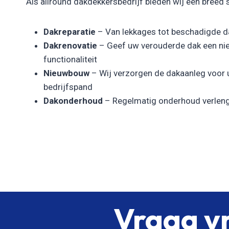
Als allround dakdekkersbedrijf bieden wij een breed 
Dakreparatie
– Van lekkages tot beschadigde da
Dakrenovatie
– Geef uw verouderde dak een nie
functionaliteit
Nieuwbouw
– Wij verzorgen de dakaanleg voor
bedrijfspand
Dakonderhoud
– Regelmatig onderhoud verleng
Vraag vr