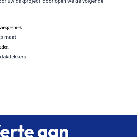
oor uw dakproject, doorlopen we de volgende
dviesgesprek
op maat
eden
 dakdekkers
ferte aan