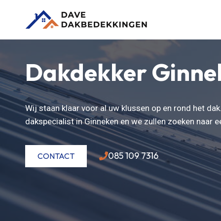
Doorgaan
naar
inhoud
Dakdekker Ginne
Wij staan klaar voor al uw klussen op en rond het da
dakspecialist in Ginneken en we zullen zoeken naar 
085 109 7316
CONTACT