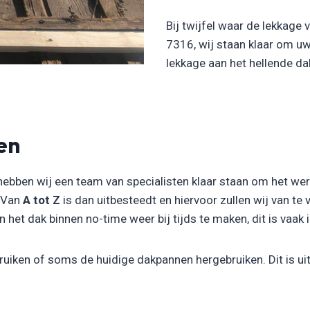
Bij twijfel waar de lekkage
7316, wij staan klaar om u
lekkage aan het hellende d
en
hebben wij een team van specialisten klaar staan om het we
. Van
A tot Z
is dan uitbesteedt en hiervoor zullen wij van te
het dak binnen no-time weer bij tijds te maken, dit is vaak i
uiken of soms de huidige dakpannen hergebruiken. Dit is uit