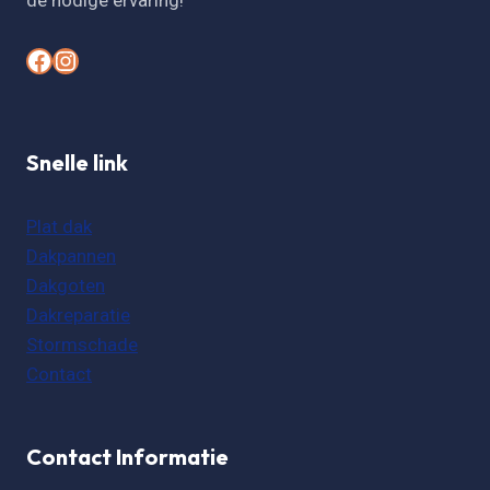
de nodige ervaring!
#
#
Snelle link
Plat dak
Dakpannen
Dakgoten
Dakreparatie
Stormschade
Contact
Contact Informatie