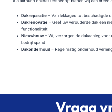
Als allround dakdekkersbedrijf bieden wij een breed 
Dakreparatie
– Van lekkages tot beschadigde da
Dakrenovatie
– Geef uw verouderde dak een nie
functionaliteit
Nieuwbouw
– Wij verzorgen de dakaanleg voor
bedrijfspand
Dakonderhoud
– Regelmatig onderhoud verleng
Vraag vr