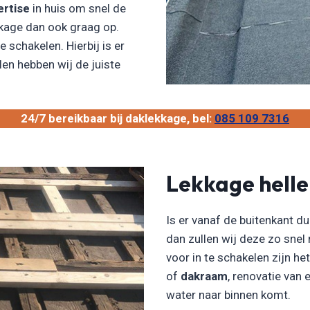
ertise
in huis om snel de
kkage dan ook graag op.
e schakelen. Hierbij is er
len hebben wij de juiste
24/7 bereikbaar bij daklekkage, bel:
085 109 7316
Lekkage hell
Is er vanaf de buitenkant du
dan zullen wij deze zo snel
voor in te schakelen zijn he
of
dakraam
, renovatie van
water naar binnen komt.