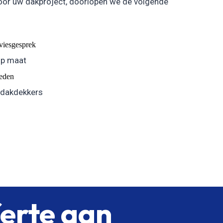
oor uw dakproject, doorlopen we de volgende
dviesgesprek
op maat
eden
 dakdekkers
ferte aan