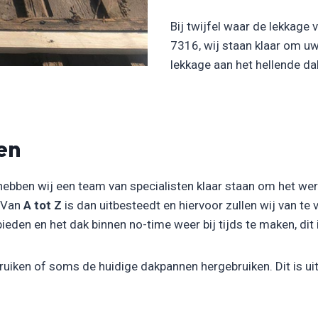
Bij twijfel waar de lekkage
7316, wij staan klaar om u
lekkage aan het hellende d
en
hebben wij een team van specialisten klaar staan om het we
. Van
A tot Z
is dan uitbesteedt en hiervoor zullen wij van te
en en het dak binnen no-time weer bij tijds te maken, dit is
uiken of soms de huidige dakpannen hergebruiken. Dit is uit