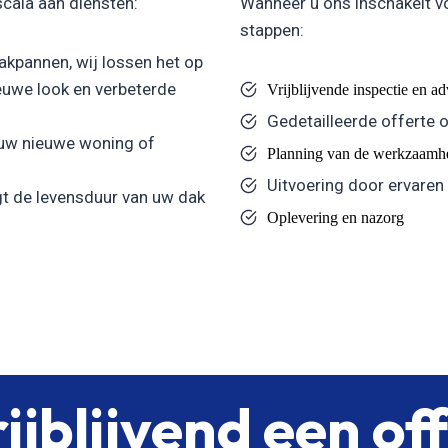
scala aan diensten:
Wanneer u ons inschakelt v
stappen:
kpannen, wij lossen het op
uwe look en verbeterde
Vrijblijvende inspectie en a
Gedetailleerde offerte 
 uw nieuwe woning of
Planning van de werkzaamh
Uitvoering door ervaren
t de levensduur van uw dak
Oplevering en nazorg
ijblijvend een of