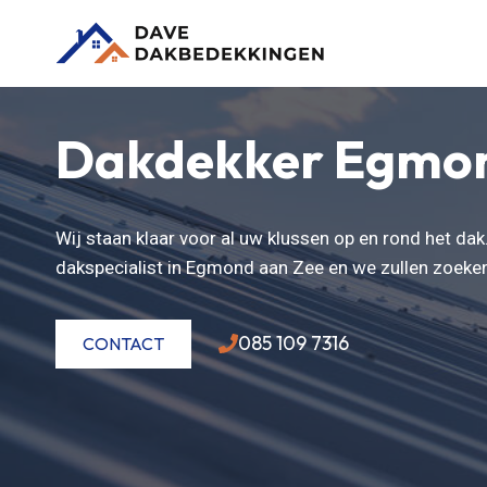
Doorgaan
naar
inhoud
Dakdekker Egmon
Wij staan klaar voor al uw klussen op en rond het da
dakspecialist in Egmond aan Zee en we zullen zoeke
085 109 7316
CONTACT