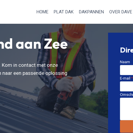
HOME
PLAT DAK
DAKPANNEN
OVER DAVE
d aan Zee
Dir
Naam
k. Kom in contact met onze
n naar een passende oplossing
E-mail
*
Omschr