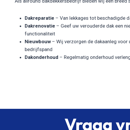
Als allround dakdekkersbedrijf bieden wij een breed 
Dakreparatie
– Van lekkages tot beschadigde da
Dakrenovatie
– Geef uw verouderde dak een nie
functionaliteit
Nieuwbouw
– Wij verzorgen de dakaanleg voor
bedrijfspand
Dakonderhoud
– Regelmatig onderhoud verleng
Vraag vr