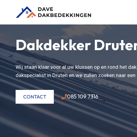
Doorgaan
naar
inhoud
Dakdekker Drute
Wij staan klaar voor al uw klussen op en rond het da
dakspecialist in Druten en we zullen zoeken naar ee
085 109 7316
CONTACT