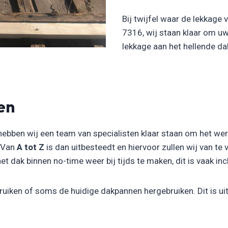
Bij twijfel waar de lekkage
7316, wij staan klaar om u
lekkage aan het hellende d
en
hebben wij een team van specialisten klaar staan om het we
. Van
A tot Z
is dan uitbesteedt en hiervoor zullen wij van te
 dak binnen no-time weer bij tijds te maken, dit is vaak incl
uiken of soms de huidige dakpannen hergebruiken. Dit is uit