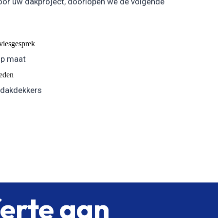
oor uw dakproject, doorlopen we de volgende
dviesgesprek
op maat
eden
 dakdekkers
ferte aan