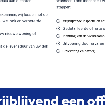
scala aan diensten:
Wanneer u ons inschakelt v
stappen:
kpannen, wij lossen het op
uwe look en verbeterde
Vrijblijvende inspectie en a
Gedetailleerde offerte 
 uw nieuwe woning of
Planning van de werkzaamh
Uitvoering door ervaren
t de levensduur van uw dak
Oplevering en nazorg
ijblijvend een of