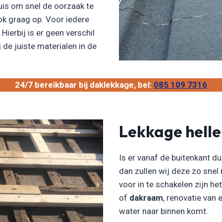
uis om snel de oorzaak te
ok graag op. Voor iedere
Hierbij is er geen verschil
 de juiste materialen in de
24/7 bereikbaar bij daklekkage, bel:
085 109 7316
Lekkage hell
Is er vanaf de buitenkant du
dan zullen wij deze zo snel
voor in te schakelen zijn he
of
dakraam
, renovatie van
water naar binnen komt.