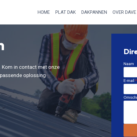
HOME
PLAT DAK
DAKPANNEN
OVER DAVE
n
Dir
Naam
k. Kom in contact met onze
n passende oplossing
E-mail
*
Omschr