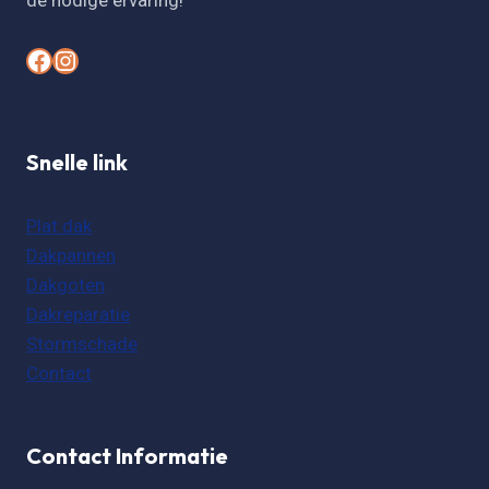
de nodige ervaring!
#
#
Snelle link
Plat dak
Dakpannen
Dakgoten
Dakreparatie
Stormschade
Contact
Contact Informatie