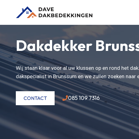
Doorgaan
naar
inhoud
Dakdekker Bruns
Wij staan klaar voor al uw klussen op en rond het da
dakspecialist in Brunssum en we zullen zoeken naar
085 109 7316
CONTACT