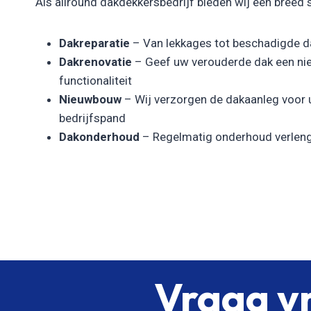
Als allround dakdekkersbedrijf bieden wij een breed 
Dakreparatie
– Van lekkages tot beschadigde da
Dakrenovatie
– Geef uw verouderde dak een nie
functionaliteit
Nieuwbouw
– Wij verzorgen de dakaanleg voor
bedrijfspand
Dakonderhoud
– Regelmatig onderhoud verleng
Vraag vr