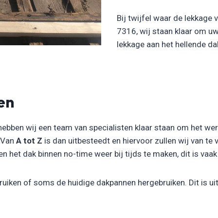
Bij twijfel waar de lekkage
7316, wij staan klaar om u
lekkage aan het hellende d
en
hebben wij een team van specialisten klaar staan om het we
. Van
A tot Z
is dan uitbesteedt en hiervoor zullen wij van te
het dak binnen no-time weer bij tijds te maken, dit is vaak i
uiken of soms de huidige dakpannen hergebruiken. Dit is uit