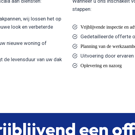
scala aan diensten:
Wanneer u ons inschakelt v
stappen:
kpannen, wij lossen het op
uwe look en verbeterde
Vrijblijvende inspectie en a
Gedetailleerde offerte 
 uw nieuwe woning of
Planning van de werkzaamh
Uitvoering door ervaren
t de levensduur van uw dak
Oplevering en nazorg
ijblijvend een of