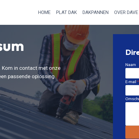
HOME
PLAT DAK
DAKPANNEN
OVER DAVE
sum
Dir
Naam
k. Kom in contact met onze
 een passende oplossing
E-mail
*
Omschr