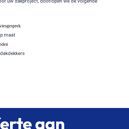
oor uw dakproject, doorlopen we de volgende
dviesgesprek
op maat
eden
 dakdekkers
ferte aan