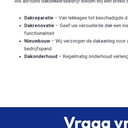
Als allround dakdekkersbedrijf bieden wij een breed 
Dakreparatie
– Van lekkages tot beschadigde da
Dakrenovatie
– Geef uw verouderde dak een nie
functionaliteit
Nieuwbouw
– Wij verzorgen de dakaanleg voor
bedrijfspand
Dakonderhoud
– Regelmatig onderhoud verleng
Vraag vr