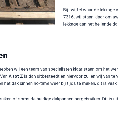
Bij twijfel waar de lekkage
7316, wij staan klaar om u
lekkage aan het hellende d
en
hebben wij een team van specialisten klaar staan om het we
. Van
A tot Z
is dan uitbesteedt en hiervoor zullen wij van te
het dak binnen no-time weer bij tijds te maken, dit is vaak i
uiken of soms de huidige dakpannen hergebruiken. Dit is uit