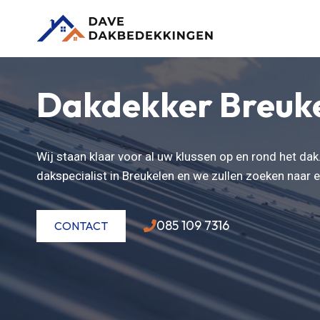
Doorgaan
naar
inhoud
Dakdekker Breuk
Wij staan klaar voor al uw klussen op en rond het da
dakspecialist in Breukelen en we zullen zoeken naar
085 109 7316
CONTACT