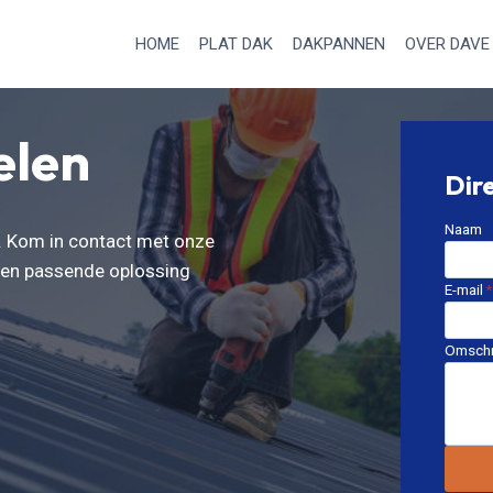
HOME
PLAT DAK
DAKPANNEN
OVER DAVE
elen
Dir
Naam
k. Kom in contact met onze
 een passende oplossing
E-mail
*
Omschr