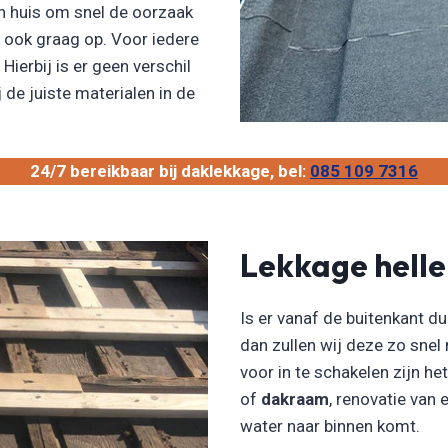
n huis om snel de oorzaak
n ook graag op. Voor iedere
Hierbij is er geen verschil
 de juiste materialen in de
24/7 bereikbaar bij daklekkage, bel:
085 109 7316
Lekkage hell
Is er vanaf de buitenkant du
dan zullen wij deze zo snel
voor in te schakelen zijn he
of
dakraam
, renovatie van
water naar binnen komt.