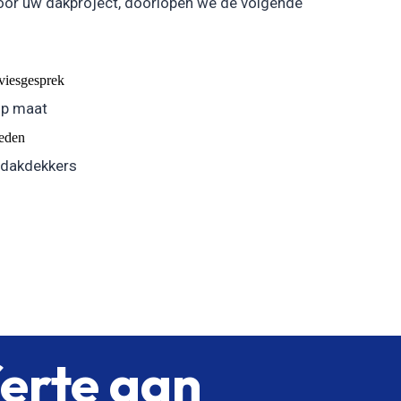
oor uw dakproject, doorlopen we de volgende
dviesgesprek
op maat
eden
 dakdekkers
ferte aan