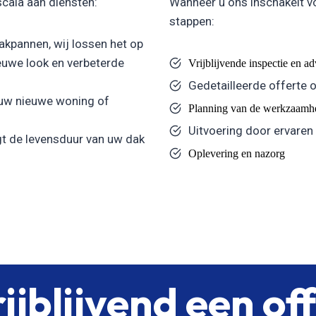
scala aan diensten:
Wanneer u ons inschakelt v
stappen:
kpannen, wij lossen het op
uwe look en verbeterde
Vrijblijvende inspectie en a
Gedetailleerde offerte 
 uw nieuwe woning of
Planning van de werkzaamh
Uitvoering door ervaren
t de levensduur van uw dak
Oplevering en nazorg
ijblijvend een of